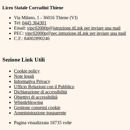
Liceo Statale Corradini Thiene
Via Milano, 1 - 36016 Thiene (VI)
Tel:
0445 364301
Email:
vipc02000p@istruzione.it
Link per inviare una mail
PEC:
vipc02000p@pec.istruzione.it
Link per inviare una mail
C.F.: 84002890246
Sezione Link Utili
Cookie policy
Note legali
Informativa Privacy
Ufficio Relazioni con il Pubblico
Dichiarazione di accessibilità
Obiettivi di accessibilità
Whistleblowing
Gestione consensi cookie
Amministrazione trasparente
Pagina visualizzata
18735
volte