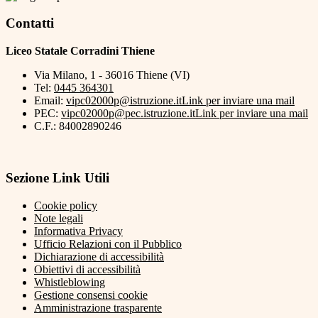
Contatti
Liceo Statale Corradini Thiene
Via Milano, 1 - 36016 Thiene (VI)
Tel:
0445 364301
Email:
vipc02000p@istruzione.it
Link per inviare una mail
PEC:
vipc02000p@pec.istruzione.it
Link per inviare una mail
C.F.: 84002890246
Sezione Link Utili
Cookie policy
Note legali
Informativa Privacy
Ufficio Relazioni con il Pubblico
Dichiarazione di accessibilità
Obiettivi di accessibilità
Whistleblowing
Gestione consensi cookie
Amministrazione trasparente