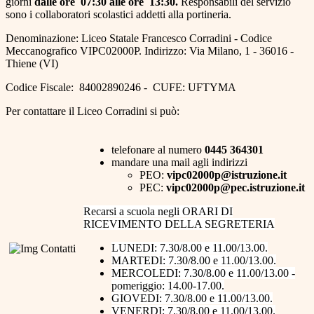
giorni
dalle ore 07:30 alle ore 13:30.
Responsabili del servizio
sono i collaboratori scolastici addetti alla portineria.
Denominazione: Liceo Statale Francesco Corradini - Codice
Meccanografico VIPC02000P. Indirizzo: Via Milano, 1 - 36016 -
Thiene (VI)
Codice Fiscale:
84002890246 -
CUFE: UFTYMA
Per contattare il Liceo Corradini si può:
telefonare al numero
0445 364301
mandare una mail agli indirizzi
PEO:
vipc02000p@istruzione.it
PEC:
vipc02000p@pec.istruzione.it
Recarsi a scuola negli ORARI DI
RICEVIMENTO DELLA SEGRETERIA
LUNEDI: 7.30/8.00 e 11.00/13.00.
MARTEDI: 7.30/8.00 e 11.00/13.00.
MERCOLEDI: 7.30/8.00 e 11.00/13.00 -
pomeriggio: 14.00-17.00.
GIOVEDI: 7.30/8.00 e 11.00/13.00.
VENERDI: 7.30/8.00 e 11.00/13.00.