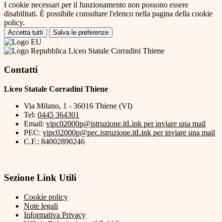
I cookie necessari per il funzionamento non possono essere
disabilitati. È possibile consultare l'elenco nella pagina della cookie
policy.
Accetta tutti
Salva le preferenze
Liceo Statale Corradini Thiene
Contatti
Liceo Statale Corradini Thiene
Via Milano, 1 - 36016 Thiene (VI)
Tel:
0445 364301
Email:
vipc02000p@istruzione.it
Link per inviare una mail
PEC:
vipc02000p@pec.istruzione.it
Link per inviare una mail
C.F.: 84002890246
Sezione Link Utili
Cookie policy
Note legali
Informativa Privacy