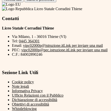
Liceo Statale Corradini Thiene
Contatti
Liceo Statale Corradini Thiene
Via Milano, 1 - 36016 Thiene (VI)
Tel:
0445 364301
Email:
vipc02000p@istruzione.it
Link per inviare una mail
PEC:
vipc02000p@pec.istruzione.it
Link per inviare una mail
C.F.: 84002890246
Sezione Link Utili
Cookie policy
Note legali
Informativa Privacy
Ufficio Relazioni con il Pubblico
Dichiarazione di accessibilità
Obiettivi di accessibilità
Whistleblowing