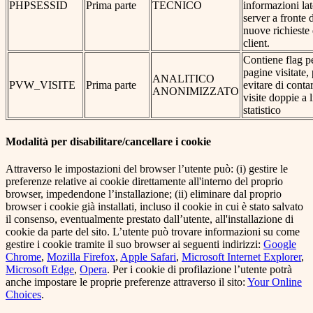
PHPSESSID
Prima parte
TECNICO
informazioni la
server a fronte 
nuove richieste 
client.
Contiene flag pe
pagine visitate,
ANALITICO
PVW_VISITE
Prima parte
evitare di conta
ANONIMIZZATO
visite doppie a l
statistico
Modalità per disabilitare/cancellare i cookie
Attraverso le impostazioni del browser l’utente può: (i) gestire le
preferenze relative ai cookie direttamente all'interno del proprio
browser, impedendone l’installazione; (ii) eliminare dal proprio
browser i cookie già installati, incluso il cookie in cui è stato salvato
il consenso, eventualmente prestato dall’utente, all'installazione di
cookie da parte del sito. L’utente può trovare informazioni su come
gestire i cookie tramite il suo browser ai seguenti indirizzi:
Google
Chrome
,
Mozilla Firefox
,
Apple Safari
,
Microsoft Internet Explorer
,
Microsoft Edge
,
Opera
. Per i cookie di profilazione l’utente potrà
anche impostare le proprie preferenze attraverso il sito:
Your Online
Choices
.