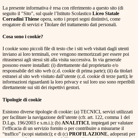
La presente informativa è resa con riferimento a questo sito (di
seguito il "Sito", sul quale l’Istituto Scolastico
Liceo Statale
Corradini Thiene
opera, sotto i propri segni distintivi, come
erogatore di servizi e Titolare del trattamento dati personali.
Cosa sono i cookie?
I cookie sono piccoli file di testo che i siti web visitati dagli utenti
inviano ai loro terminali, ove vengono memorizzati per essere poi
ritrasmessi agli stessi siti alla visita successiva. In via generale
possono essere installati: (i) direttamente dal proprietario e/o
responsabile del sito web (c.d. cookie di prima parte); (ii) da titolari
estranei al sito web visitato dall’utente (c.d. cookie di terze parti); le
informazioni riguardanti la loro privacy e sul loro uso sono reperibili
direttamente sui siti dei rispettivi gestori.
Tipologie di cookie
Esistono diverse tipologie di cookie: (a) TECNICI, servizi utilizzati
per facilitare la navigazione dell’utente (cfr. art. 122, comma 1 del
D.Lgs. 196/2003 e s.m.i.); (b)
ANALITICI
, impiegati per valutare
l’efficacia di un servizio fornito o per contribuire a misurarne il
“traffico” (scopi statistici); e di (c)
PROFILAZIONE
, adoperati per