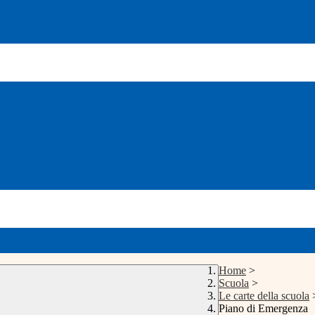
Home
>
Scuola
>
Le carte della scuola
Piano di Emergenza