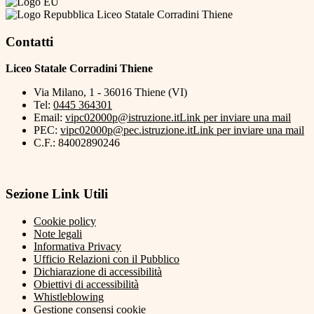
Liceo Statale Corradini Thiene
Contatti
Liceo Statale Corradini Thiene
Via Milano, 1 - 36016 Thiene (VI)
Tel:
0445 364301
Email:
vipc02000p@istruzione.it
Link per inviare una mail
PEC:
vipc02000p@pec.istruzione.it
Link per inviare una mail
C.F.: 84002890246
Sezione Link Utili
Cookie policy
Note legali
Informativa Privacy
Ufficio Relazioni con il Pubblico
Dichiarazione di accessibilità
Obiettivi di accessibilità
Whistleblowing
Gestione consensi cookie