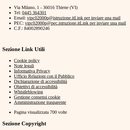
Via Milano, 1 - 36016 Thiene (VI)
Tel:
0445 364301
Email:
vipc02000p@istruzione.it
Link per inviare una mail
PEC:
vipc02000p@pec.istruzione.it
Link per inviare una mail
C.F.: 84002890246
Sezione Link Utili
Cookie policy
Note legali
Informativa Privacy
Ufficio Relazioni con il Pubblico
Dichiarazione di accessibilità
Obiettivi di accessibilità
Whistleblowing
Gestione consensi cookie
Amministrazione trasparente
Pagina visualizzata
700
volte
Sezione Copyright