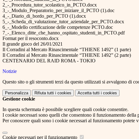
2_-_Procedura_tutor_scolastico_in_PCTO.docx
3_-_Modulo_Preparatorio_per_iniziare_il_PCTO (1).doc
4_-_Diario_di_bordo_per_PCTO (1).docx
5_-_Scheda_di_valutazione_tutor_aziendale_per_PCTO.docx
6_-_Modello certificazione delle competenze PCTO.doc
7_-_Elenco_ditte_che_hanno_ospitato_studenti_in_PCTO.pdf
Format per il resoconto.docx
Il grande gioco del 26/01/2021
Il Corradini al Mercato Rinascimentale “THIENE 1492” (1 parte)
Il Corradini al Mercato Rinascimentale “THIENE 1492” (2 parte)
CENTENARIO DEL RAID ROMA - TOKIO
Notizie
Questo sito o gli strumenti terzi da questo utilizzati si avvalgono di coo
Personalizza
Rifiuta tutti
i cookies
Accetta tutti
i cookies
Gestione cookie
In questa schermata è possibile scegliere quali cookie consentire.
I cookie necessari sono quelli che consentono il funzionamento della pi
Per conoscere quali sono i cookie necessari al funzionamento potete v
Cookie necessari per il funzionamento