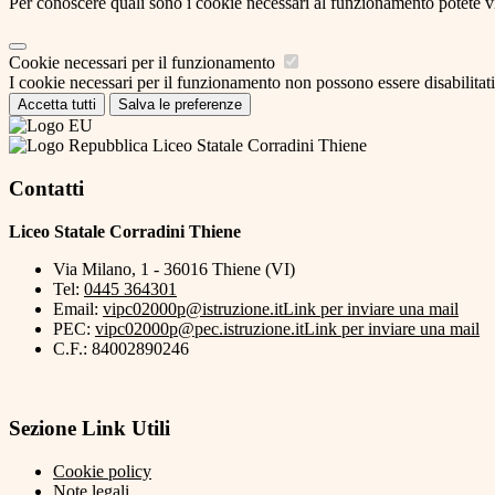
Per conoscere quali sono i cookie necessari al funzionamento potete v
Cookie necessari per il funzionamento
I cookie necessari per il funzionamento non possono essere disabilitati.
Accetta tutti
Salva le preferenze
Liceo Statale Corradini Thiene
Contatti
Liceo Statale Corradini Thiene
Via Milano, 1 - 36016 Thiene (VI)
Tel:
0445 364301
Email:
vipc02000p@istruzione.it
Link per inviare una mail
PEC:
vipc02000p@pec.istruzione.it
Link per inviare una mail
C.F.: 84002890246
Sezione Link Utili
Cookie policy
Note legali