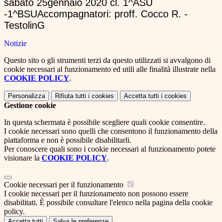
s
abato 25
genna
io 2020
cl
. 1^ASU
-
1^BSU
Accompa
gnatori: proff. Cocco
R.
-
T
estolin
G
Notizie
Questo sito o gli strumenti terzi da questo utilizzati si avvalgono di
cookie necessari al funzionamento ed utili alle finalità illustrate nella
COOKIE POLICY
.
Personalizza
Rifiuta tutti
i cookies
Accetta tutti
i cookies
Gestione cookie
In questa schermata è possibile scegliere quali cookie consentire.
I cookie necessari sono quelli che consentono il funzionamento della
piattaforma e non è possibile disabilitarli.
Per conoscere quali sono i cookie necessari al funzionamento potete
visionare la
COOKIE POLICY
.
Cookie necessari per il funzionamento
I cookie necessari per il funzionamento non possono essere
disabilitati. È possibile consultare l'elenco nella pagina della cookie
policy.
Accetta tutti
Salva le preferenze