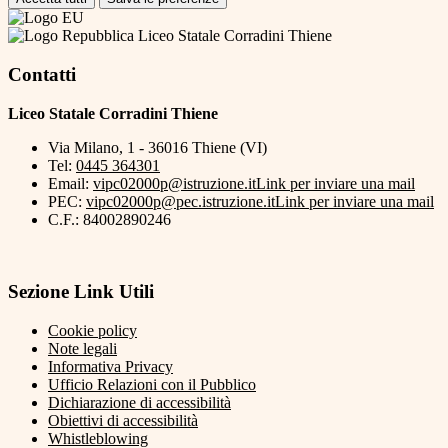
Liceo Statale Corradini Thiene
Contatti
Liceo Statale Corradini Thiene
Via Milano, 1 - 36016 Thiene (VI)
Tel:
0445 364301
Email:
vipc02000p@istruzione.it
Link per inviare una mail
PEC:
vipc02000p@pec.istruzione.it
Link per inviare una mail
C.F.: 84002890246
Sezione Link Utili
Cookie policy
Note legali
Informativa Privacy
Ufficio Relazioni con il Pubblico
Dichiarazione di accessibilità
Obiettivi di accessibilità
Whistleblowing