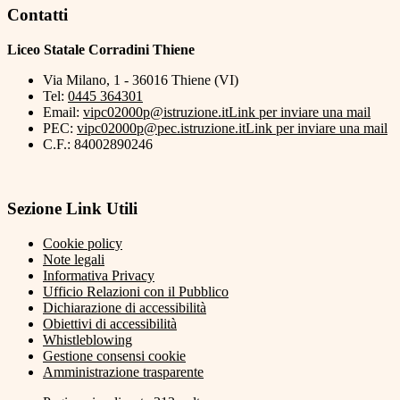
Contatti
Liceo Statale Corradini Thiene
Via Milano, 1 - 36016 Thiene (VI)
Tel:
0445 364301
Email:
vipc02000p@istruzione.it
Link per inviare una mail
PEC:
vipc02000p@pec.istruzione.it
Link per inviare una mail
C.F.: 84002890246
Sezione Link Utili
Cookie policy
Note legali
Informativa Privacy
Ufficio Relazioni con il Pubblico
Dichiarazione di accessibilità
Obiettivi di accessibilità
Whistleblowing
Gestione consensi cookie
Amministrazione trasparente