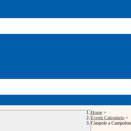
Home
>
Eventi Calendario
>
Ciaspole a Campo