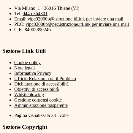
Via Milano, 1 - 36016 Thiene (VI)
Tel:
0445 364301
Email:
vipc02000p@istruzione.it
Link per inviare una mail
PEC:
vipc02000p@pec.istruzione.it
Link per inviare una mail
C.F.: 84002890246
Sezione Link Utili
Cookie policy
Note legali
Informativa Privacy
Ufficio Relazioni con il Pubblico
Dichiarazione di accessibilità
Obiettivi di accessibilità
Whistleblowing
Gestione consensi cookie
Amministrazione trasparente
Pagina visualizzata
331
volte
Sezione Copyright