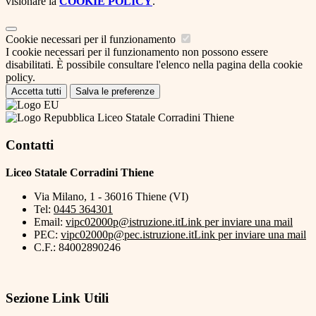
visionare la
COOKIE POLICY
.
Cookie necessari per il funzionamento
I cookie necessari per il funzionamento non possono essere
disabilitati. È possibile consultare l'elenco nella pagina della cookie
policy.
Accetta tutti
Salva le preferenze
Liceo Statale Corradini Thiene
Contatti
Liceo Statale Corradini Thiene
Via Milano, 1 - 36016 Thiene (VI)
Tel:
0445 364301
Email:
vipc02000p@istruzione.it
Link per inviare una mail
PEC:
vipc02000p@pec.istruzione.it
Link per inviare una mail
C.F.: 84002890246
Sezione Link Utili