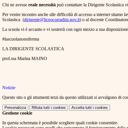
Chi ne avesse
reale necessità
può contattare la Dirigente Scolastica vi
Per venire incontro anche alle difficoltà di accesso a internet stiamo lav
Scolastica (
dirigente@liceocorradini.gov.
it
) o al docente Coordinatore
La scuola vi è accanto e vi sosterrà con ogni mezzo a sua disposizione pe
#lascuolanonsiferma
LA DIRIGENTE SCOLASTICA
prof.ssa Marina MAINO
Notizie
Questo sito o gli strumenti terzi da questo utilizzati si avvalgono di coo
Personalizza
Rifiuta tutti
i cookies
Accetta tutti
i cookies
Gestione cookie
In questa schermata è possibile scegliere quali cookie consentire.
I cookie necessari sono quelli che consentono il funzionamento della pi