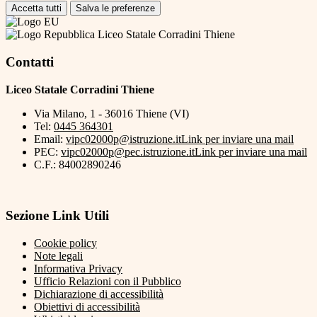
Accetta tutti
Salva le preferenze
Liceo Statale Corradini Thiene
Contatti
Liceo Statale Corradini Thiene
Via Milano, 1 - 36016 Thiene (VI)
Tel:
0445 364301
Email:
vipc02000p@istruzione.it
Link per inviare una mail
PEC:
vipc02000p@pec.istruzione.it
Link per inviare una mail
C.F.: 84002890246
Sezione Link Utili
Cookie policy
Note legali
Informativa Privacy
Ufficio Relazioni con il Pubblico
Dichiarazione di accessibilità
Obiettivi di accessibilità