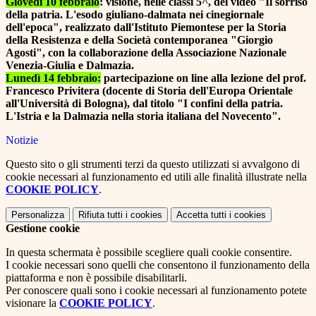
Giovedì 10 febbraio
:
visione, nelle classi 5^, del video "Il sorriso
della patria. L'esodo giuliano-dalmata nei cinegiornale
dell'epoca", realizzato dall'Istituto Piemontese per la Storia
della Resistenza e della Società contemporanea "Giorgio
Agosti", con la collaborazione della Associazione Nazionale
Venezia-Giulia e Dalmazia.
Lunedì 14 febbraio:
partecipazione on line alla lezione del prof.
Francesco Privitera (docente di Storia dell'Europa Orientale
all'Università di Bologna), dal titolo "I confini della patria.
L'Istria e la Dalmazia nella storia italiana del Novecento".
Notizie
Questo sito o gli strumenti terzi da questo utilizzati si avvalgono di
cookie necessari al funzionamento ed utili alle finalità illustrate nella
COOKIE POLICY
.
Personalizza
Rifiuta tutti
i cookies
Accetta tutti
i cookies
Gestione cookie
In questa schermata è possibile scegliere quali cookie consentire.
I cookie necessari sono quelli che consentono il funzionamento della
piattaforma e non è possibile disabilitarli.
Per conoscere quali sono i cookie necessari al funzionamento potete
visionare la
COOKIE POLICY
.