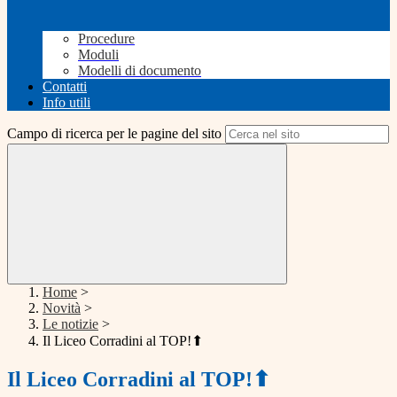
Procedure
Moduli
Modelli di documento
Contatti
Info utili
Campo di ricerca per le pagine del sito
Home
>
Novità
>
Le notizie
>
Il Liceo Corradini al TOP!⬆
Il Liceo Corradini al TOP!⬆