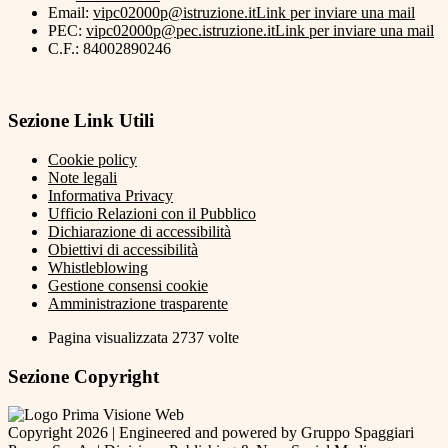
Email:
vipc02000p@istruzione.it
Link per inviare una mail
PEC:
vipc02000p@pec.istruzione.it
Link per inviare una mail
C.F.: 84002890246
Sezione Link Utili
Cookie policy
Note legali
Informativa Privacy
Ufficio Relazioni con il Pubblico
Dichiarazione di accessibilità
Obiettivi di accessibilità
Whistleblowing
Gestione consensi cookie
Amministrazione trasparente
Pagina visualizzata
2737
volte
Sezione Copyright
Copyright 2026 | Engineered and powered by Gruppo Spaggiari