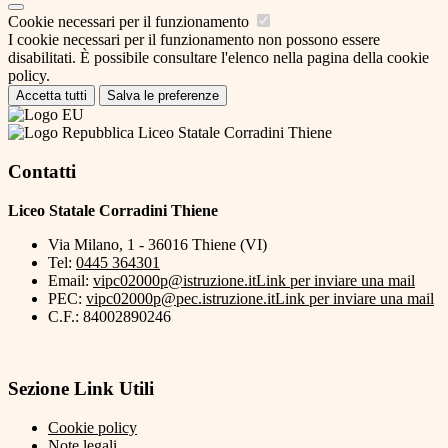
Cookie necessari per il funzionamento
I cookie necessari per il funzionamento non possono essere
disabilitati. È possibile consultare l'elenco nella pagina della cookie
policy.
Accetta tutti
Salva le preferenze
Liceo Statale Corradini Thiene
Contatti
Liceo Statale Corradini Thiene
Via Milano, 1 - 36016 Thiene (VI)
Tel:
0445 364301
Email:
vipc02000p@istruzione.it
Link per inviare una mail
PEC:
vipc02000p@pec.istruzione.it
Link per inviare una mail
C.F.: 84002890246
Sezione Link Utili
Cookie policy
Note legali