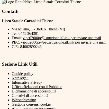
Liceo Statale Corradini Thiene
Contatti
Liceo Statale Corradini Thiene
Via Milano, 1 - 36016 Thiene (VI)
Tel:
0445 364301
Email:
vipc02000p@istruzione.it
Link per inviare una mail
PEC:
vipc02000p@pec.istruzione.it
Link per inviare una mail
C.F.: 84002890246
Sezione Link Utili
Cookie policy
Note legali
Informativa Privacy
Ufficio Relazioni con il Pubblico
Dichiarazione di accessibilità
Obiettivi di accessibilità
Whistleblowing
Gestione consensi cookie
Amministrazione trasparente