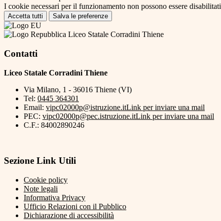
I cookie necessari per il funzionamento non possono essere disabilitati.
Accetta tutti
Salva le preferenze
Liceo Statale Corradini Thiene
Contatti
Liceo Statale Corradini Thiene
Via Milano, 1 - 36016 Thiene (VI)
Tel:
0445 364301
Email:
vipc02000p@istruzione.it
Link per inviare una mail
PEC:
vipc02000p@pec.istruzione.it
Link per inviare una mail
C.F.: 84002890246
Sezione Link Utili
Cookie policy
Note legali
Informativa Privacy
Ufficio Relazioni con il Pubblico
Dichiarazione di accessibilità