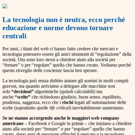
La tecnologia non è neutra, ecco perché
educazione e norme devono tornare
centrali
Per anni, i titani del web ci hanno fatto credere che mercato e
tecnologia potessero essere gli unici strumenti di “regolazione” della
società. Ora sono loro stessi a chiedere aiuto alla società per
“frenare” o per “regolare” quello che hanno creato. Vediamo perché
questo risveglio delle coscienze lascia ben sperare.
La tecnologia può senza dubbio aiutare gli uomini in molti compiti
gravosi, ma quando arriviamo a delegare alle macchine non
solo
“decisioni”
algoritmiche (quindi calcolabili) ma
anche
“scelte”
che richiedono giudizio, buon senso, equilibrio,
prudenza, saggezza, ecco che i
rischi
legati all’automazione delle
scelte (soprattutto quelle
life critical
) inevitabilmente aumentano.
Se ne stanno accorgendo anche le maggiori web company
americane
– Facebook e Google in primis – che iniziano a chiedere
aiuto alla società per “frenare” o per “regolare” quello che hanno
creato, dopo anni di pressione affinché il mercato e la tecnologia