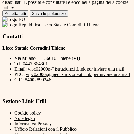
disabilitati. È possibile consultare l'elenco nella pagina della cookie
policy.
Accetta tutti
Salva le preferenze
Liceo Statale Corradini Thiene
Contatti
Liceo Statale Corradini Thiene
Via Milano, 1 - 36016 Thiene (VI)
Tel:
0445 364301
Email:
vipc02000p@istruzione.it
Link per inviare una mail
PEC:
vipc02000p@pec.istruzione.it
Link per inviare una mail
C.F.: 84002890246
Sezione Link Utili
Cookie policy
Note legali
Informativa Privacy
Ufficio Relazioni con il Pubblico