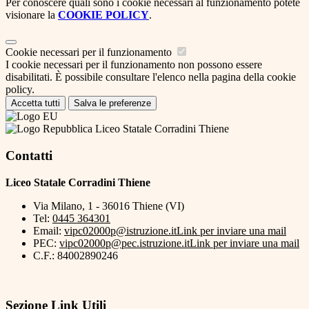
Per conoscere quali sono i cookie necessari al funzionamento potete
visionare la
COOKIE POLICY
.
Cookie necessari per il funzionamento
I cookie necessari per il funzionamento non possono essere
disabilitati. È possibile consultare l'elenco nella pagina della cookie
policy.
Accetta tutti
Salva le preferenze
Liceo Statale Corradini Thiene
Contatti
Liceo Statale Corradini Thiene
Via Milano, 1 - 36016 Thiene (VI)
Tel:
0445 364301
Email:
vipc02000p@istruzione.it
Link per inviare una mail
PEC:
vipc02000p@pec.istruzione.it
Link per inviare una mail
C.F.: 84002890246
Sezione Link Utili