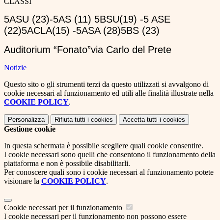
CLASSI
5
A
SU
(23)
-
5
A
S
(11)
5
B
SU
(19
)
-
5 A
SE
(22)
5
ACLA
(15)
-
5
ASA
(28)
5
BS
(23)
Auditorium “
Fonato
”
via Carlo del Prete
Notizie
Questo sito o gli strumenti terzi da questo utilizzati si avvalgono di
cookie necessari al funzionamento ed utili alle finalità illustrate nella
COOKIE POLICY
.
Personalizza
Rifiuta tutti
i cookies
Accetta tutti
i cookies
Gestione cookie
In questa schermata è possibile scegliere quali cookie consentire.
I cookie necessari sono quelli che consentono il funzionamento della
piattaforma e non è possibile disabilitarli.
Per conoscere quali sono i cookie necessari al funzionamento potete
visionare la
COOKIE POLICY
.
Cookie necessari per il funzionamento
I cookie necessari per il funzionamento non possono essere