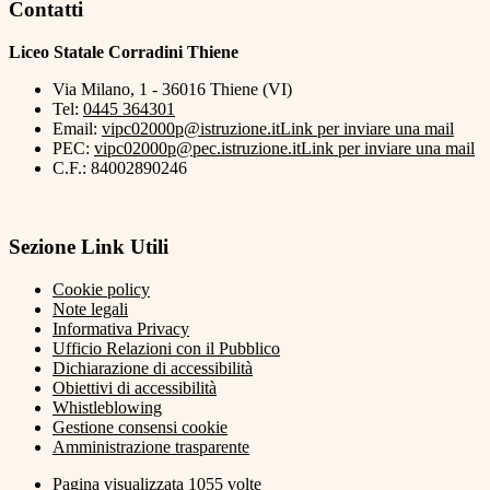
Contatti
Liceo Statale Corradini Thiene
Via Milano, 1 - 36016 Thiene (VI)
Tel:
0445 364301
Email:
vipc02000p@istruzione.it
Link per inviare una mail
PEC:
vipc02000p@pec.istruzione.it
Link per inviare una mail
C.F.: 84002890246
Sezione Link Utili
Cookie policy
Note legali
Informativa Privacy
Ufficio Relazioni con il Pubblico
Dichiarazione di accessibilità
Obiettivi di accessibilità
Whistleblowing
Gestione consensi cookie
Amministrazione trasparente
Pagina visualizzata
1055
volte