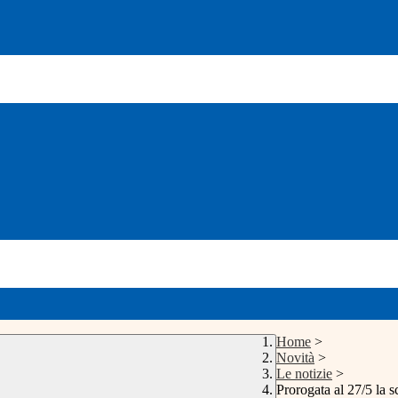
Home
>
Novità
>
Le notizie
>
Prorogata al 27/5 la