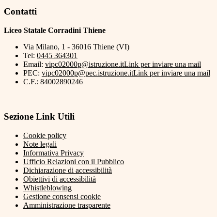
Contatti
Liceo Statale Corradini Thiene
Via Milano, 1 - 36016 Thiene (VI)
Tel:
0445 364301
Email:
vipc02000p@istruzione.it
Link per inviare una mail
PEC:
vipc02000p@pec.istruzione.it
Link per inviare una mail
C.F.: 84002890246
Sezione Link Utili
Cookie policy
Note legali
Informativa Privacy
Ufficio Relazioni con il Pubblico
Dichiarazione di accessibilità
Obiettivi di accessibilità
Whistleblowing
Gestione consensi cookie
Amministrazione trasparente