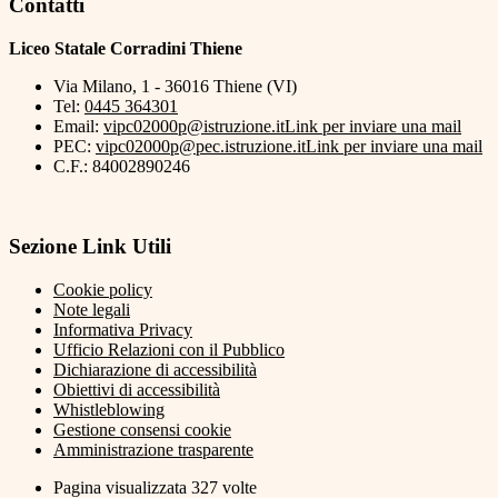
Contatti
Liceo Statale Corradini Thiene
Via Milano, 1 - 36016 Thiene (VI)
Tel:
0445 364301
Email:
vipc02000p@istruzione.it
Link per inviare una mail
PEC:
vipc02000p@pec.istruzione.it
Link per inviare una mail
C.F.: 84002890246
Sezione Link Utili
Cookie policy
Note legali
Informativa Privacy
Ufficio Relazioni con il Pubblico
Dichiarazione di accessibilità
Obiettivi di accessibilità
Whistleblowing
Gestione consensi cookie
Amministrazione trasparente
Pagina visualizzata
327
volte