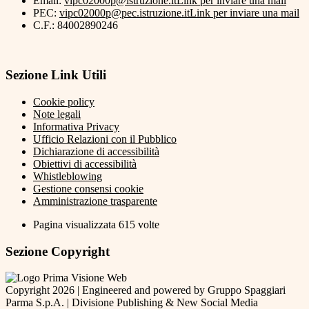
Email:
vipc02000p@istruzione.it
Link per inviare una mail
PEC:
vipc02000p@pec.istruzione.it
Link per inviare una mail
C.F.: 84002890246
Sezione Link Utili
Cookie policy
Note legali
Informativa Privacy
Ufficio Relazioni con il Pubblico
Dichiarazione di accessibilità
Obiettivi di accessibilità
Whistleblowing
Gestione consensi cookie
Amministrazione trasparente
Pagina visualizzata
615
volte
Sezione Copyright
Copyright 2026 | Engineered and powered by Gruppo Spaggiari
Parma S.p.A. | Divisione Publishing & New Social Media