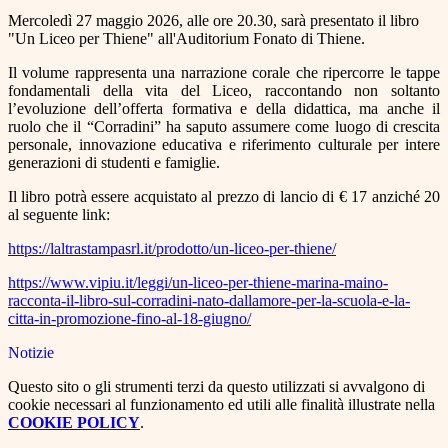
Mercoledì 27 maggio 2026, alle ore 20.30, sarà presentato il libro
"Un Liceo per Thiene" all'Auditorium Fonato di Thiene.
Il volume rappresenta una narrazione corale che ripercorre le tappe
fondamentali della vita del Liceo, raccontando non soltanto
l’evoluzione dell’offerta formativa e della didattica, ma anche il
ruolo che il “Corradini” ha saputo assumere come luogo di crescita
personale, innovazione educativa e riferimento culturale per intere
generazioni di studenti e famiglie.
Il libro potrà essere acquistato al prezzo di lancio di € 17 anziché 20
al seguente link:
https://laltrastampasrl.it/prodotto/un-liceo-per-thiene/
https://www.vipiu.it/leggi/un-liceo-per-thiene-marina-maino-
racconta-il-libro-sul-corradini-nato-dallamore-per-la-scuola-e-la-
citta-in-promozione-fino-al-18-giugno/
Notizie
Questo sito o gli strumenti terzi da questo utilizzati si avvalgono di
cookie necessari al funzionamento ed utili alle finalità illustrate nella
COOKIE POLICY
.