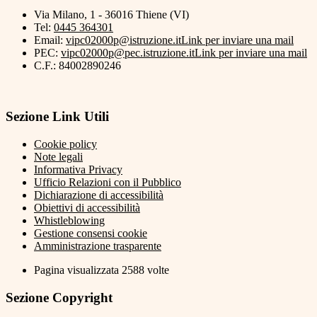
Via Milano, 1 - 36016 Thiene (VI)
Tel:
0445 364301
Email:
vipc02000p@istruzione.it
Link per inviare una mail
PEC:
vipc02000p@pec.istruzione.it
Link per inviare una mail
C.F.: 84002890246
Sezione Link Utili
Cookie policy
Note legali
Informativa Privacy
Ufficio Relazioni con il Pubblico
Dichiarazione di accessibilità
Obiettivi di accessibilità
Whistleblowing
Gestione consensi cookie
Amministrazione trasparente
Pagina visualizzata
2588
volte
Sezione Copyright