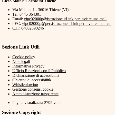
Liceo Statale Corradini Thiene
Via Milano, 1 - 36016 Thiene (VI)
Tel:
0445 364301
Email:
vipc02000p@istruzione.it
Link per inviare una mail
PEC:
vipc02000p@pec.istruzione.it
Link per inviare una mail
C.F.: 84002890246
Sezione Link Utili
Cookie policy
Note legali
Informativa Privacy
Ufficio Relazioni con il Pubblico
Dichiarazione di accessibilità
Obiettivi di accessibilità
Whistleblowing
Gestione consensi cookie
Amministrazione trasparente
Pagina visualizzata
2795
volte
Sezione Copyright