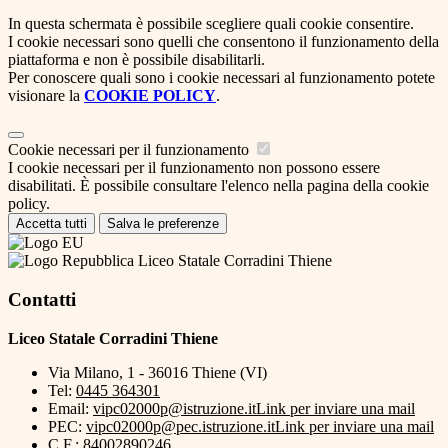
In questa schermata è possibile scegliere quali cookie consentire.
I cookie necessari sono quelli che consentono il funzionamento della
piattaforma e non è possibile disabilitarli.
Per conoscere quali sono i cookie necessari al funzionamento potete
visionare la
COOKIE POLICY
.
Cookie necessari per il funzionamento
I cookie necessari per il funzionamento non possono essere
disabilitati. È possibile consultare l'elenco nella pagina della cookie
policy.
Accetta tutti
Salva le preferenze
Liceo Statale Corradini Thiene
Contatti
Liceo Statale Corradini Thiene
Via Milano, 1 - 36016 Thiene (VI)
Tel:
0445 364301
Email:
vipc02000p@istruzione.it
Link per inviare una mail
PEC:
vipc02000p@pec.istruzione.it
Link per inviare una mail
C.F.: 84002890246