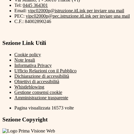
Tel:
0445 364301
Email:
vipc02000p@istruzione.it
Link per inviare una mail
PEC:
vipc02000p@pec.istruzione.it
Link per inviare una mail
C.F.: 84002890246
Sezione Link Utili
Cookie policy
Note legali
Informativa Privacy
Ufficio Relazioni con il Pubblico
Dichiarazione di accessibilità
Obiettivi di accessibilità
Whistleblowing
Gestione consensi cookie
Amministrazione trasparente
Pagina visualizzata
16573
volte
Sezione Copyright