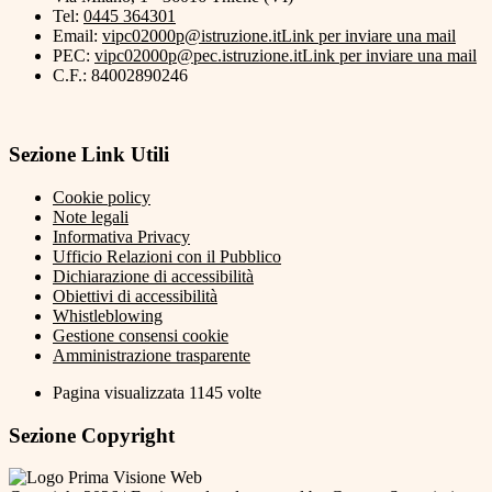
Tel:
0445 364301
Email:
vipc02000p@istruzione.it
Link per inviare una mail
PEC:
vipc02000p@pec.istruzione.it
Link per inviare una mail
C.F.: 84002890246
Sezione Link Utili
Cookie policy
Note legali
Informativa Privacy
Ufficio Relazioni con il Pubblico
Dichiarazione di accessibilità
Obiettivi di accessibilità
Whistleblowing
Gestione consensi cookie
Amministrazione trasparente
Pagina visualizzata
1145
volte
Sezione Copyright