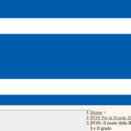
Home
>
PON Per la Scuola 2
PON- Il nome della Ros
I e II grado