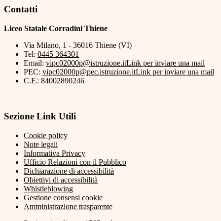
Contatti
Liceo Statale Corradini Thiene
Via Milano, 1 - 36016 Thiene (VI)
Tel:
0445 364301
Email:
vipc02000p@istruzione.it
Link per inviare una mail
PEC:
vipc02000p@pec.istruzione.it
Link per inviare una mail
C.F.: 84002890246
Sezione Link Utili
Cookie policy
Note legali
Informativa Privacy
Ufficio Relazioni con il Pubblico
Dichiarazione di accessibilità
Obiettivi di accessibilità
Whistleblowing
Gestione consensi cookie
Amministrazione trasparente