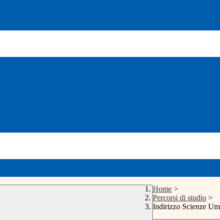
Home
>
Percorsi di studio
>
Indirizzo Scienze U