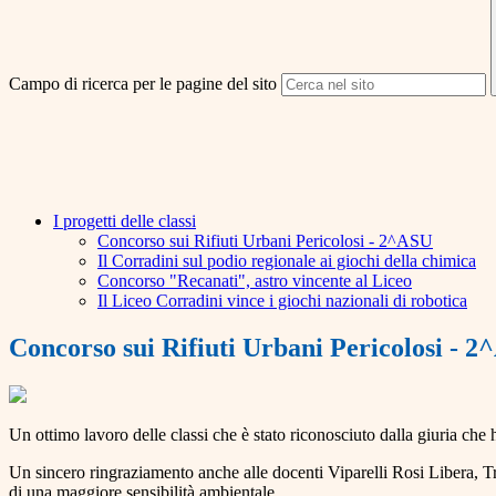
Campo di ricerca per le pagine del sito
I progetti delle classi
Concorso sui Rifiuti Urbani Pericolosi - 2^ASU
Il Corradini sul podio regionale ai giochi della chimica
Concorso "Recanati", astro vincente al Liceo
Il Liceo Corradini vince i giochi nazionali di robotica
Concorso sui Rifiuti Urbani Pericolosi - 
Un ottimo lavoro delle classi che è stato riconosciuto dalla giuria che 
Un sincero ringraziamento anche alle docenti Viparelli Rosi Libera, T
di una maggiore sensibilità ambientale.