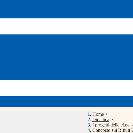
Home
>
Didattica
>
I progetti delle classi
Concorso sui Rifiuti