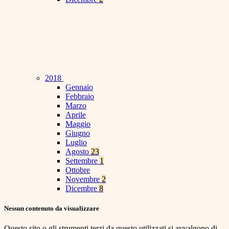
2018
Gennaio
Febbraio
Marzo
Aprile
Maggio
Giugno
Luglio
Agosto
23
Settembre
1
Ottobre
Novembre
2
Dicembre
8
Nessun contenuto da visualizzare
Questo sito o gli strumenti terzi da questo utilizzati si avvalgono di