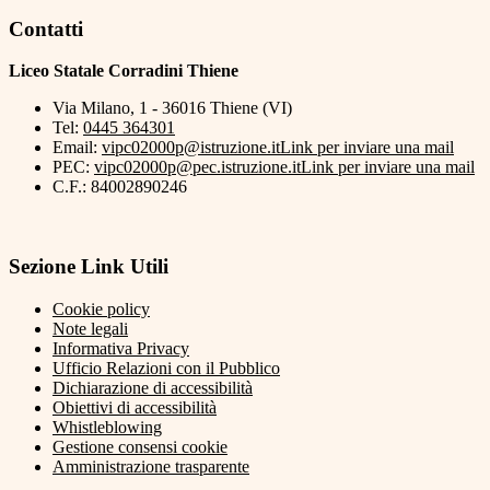
Contatti
Liceo Statale Corradini Thiene
Via Milano, 1 - 36016 Thiene (VI)
Tel:
0445 364301
Email:
vipc02000p@istruzione.it
Link per inviare una mail
PEC:
vipc02000p@pec.istruzione.it
Link per inviare una mail
C.F.: 84002890246
Sezione Link Utili
Cookie policy
Note legali
Informativa Privacy
Ufficio Relazioni con il Pubblico
Dichiarazione di accessibilità
Obiettivi di accessibilità
Whistleblowing
Gestione consensi cookie
Amministrazione trasparente