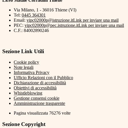
Liceo Statale Corradini Thiene
Via Milano, 1 - 36016 Thiene (VI)
Tel:
0445 364301
Email:
vipc02000p@istruzione.it
Link per inviare una mail
PEC:
vipc02000p@pec.istruzione.it
Link per inviare una mail
C.F.: 84002890246
Sezione Link Utili
Cookie policy
Note legali
Informativa Privacy
Ufficio Relazioni con il Pubblico
Dichiarazione di accessibilità
Obiettivi di accessibilità
Whistleblowing
Gestione consensi cookie
Amministrazione trasparente
Pagina visualizzata
76276
volte
Sezione Copyright