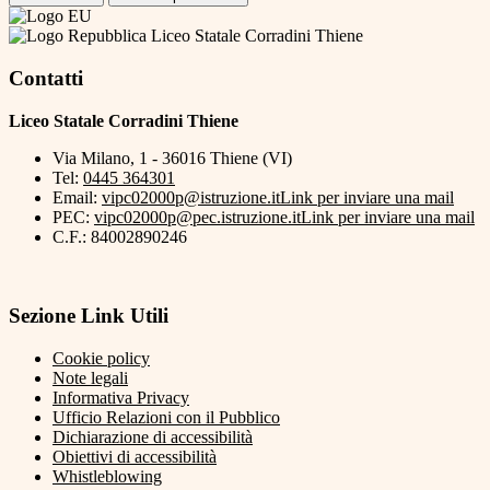
Liceo Statale Corradini Thiene
Contatti
Liceo Statale Corradini Thiene
Via Milano, 1 - 36016 Thiene (VI)
Tel:
0445 364301
Email:
vipc02000p@istruzione.it
Link per inviare una mail
PEC:
vipc02000p@pec.istruzione.it
Link per inviare una mail
C.F.: 84002890246
Sezione Link Utili
Cookie policy
Note legali
Informativa Privacy
Ufficio Relazioni con il Pubblico
Dichiarazione di accessibilità
Obiettivi di accessibilità
Whistleblowing