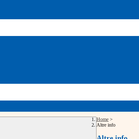
Home
>
Altre info
Altre info