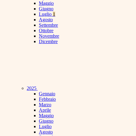
Maggio
Giugno
Luglio
1
Agosto
Settembre
Ottobre
Novembre
Dicembre
2025
Gennaio
Febbraio
Marzo
Aprile
Maggio
Giugno
Luglio
Agosto