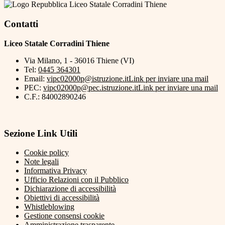
Liceo Statale Corradini Thiene
Contatti
Liceo Statale Corradini Thiene
Via Milano, 1 - 36016 Thiene (VI)
Tel:
0445 364301
Email:
vipc02000p@istruzione.it
Link per inviare una mail
PEC:
vipc02000p@pec.istruzione.it
Link per inviare una mail
C.F.: 84002890246
Sezione Link Utili
Cookie policy
Note legali
Informativa Privacy
Ufficio Relazioni con il Pubblico
Dichiarazione di accessibilità
Obiettivi di accessibilità
Whistleblowing
Gestione consensi cookie
Amministrazione trasparente