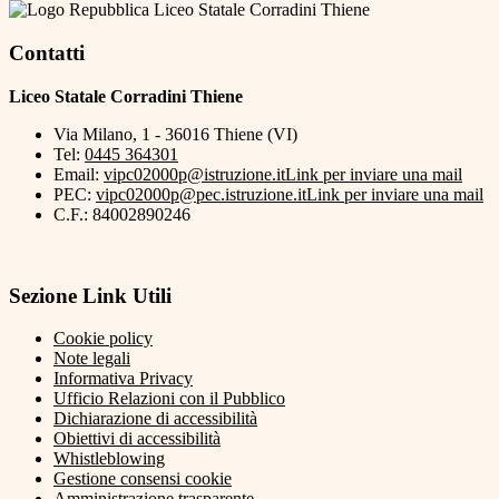
Liceo Statale Corradini Thiene
Contatti
Liceo Statale Corradini Thiene
Via Milano, 1 - 36016 Thiene (VI)
Tel:
0445 364301
Email:
vipc02000p@istruzione.it
Link per inviare una mail
PEC:
vipc02000p@pec.istruzione.it
Link per inviare una mail
C.F.: 84002890246
Sezione Link Utili
Cookie policy
Note legali
Informativa Privacy
Ufficio Relazioni con il Pubblico
Dichiarazione di accessibilità
Obiettivi di accessibilità
Whistleblowing
Gestione consensi cookie
Amministrazione trasparente