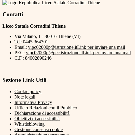
Liceo Statale Corradini Thiene
Contatti
Liceo Statale Corradini Thiene
Via Milano, 1 - 36016 Thiene (VI)
Tel:
0445 364301
Email:
vipc02000p@istruzione.it
Link per inviare una mail
PEC:
vipc02000p@pec.istruzione.it
Link per inviare una mail
C.F.: 84002890246
Sezione Link Utili
Cookie policy
Note legali
Informativa Privacy
Ufficio Relazioni con il Pubblico
Dichiarazione di accessibilità
Obiettivi di accessibilità
Whistleblowing
Gestione consensi cookie
Amministrazione trasparente