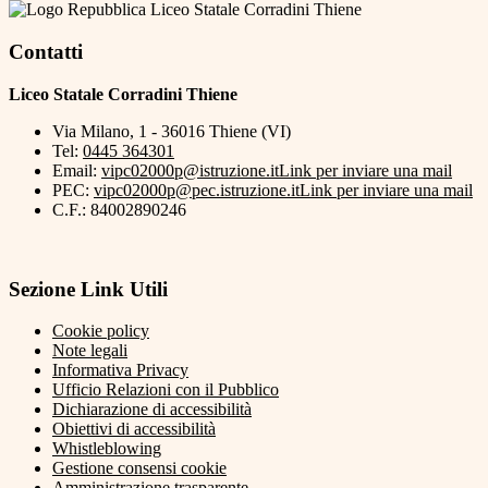
Liceo Statale Corradini Thiene
Contatti
Liceo Statale Corradini Thiene
Via Milano, 1 - 36016 Thiene (VI)
Tel:
0445 364301
Email:
vipc02000p@istruzione.it
Link per inviare una mail
PEC:
vipc02000p@pec.istruzione.it
Link per inviare una mail
C.F.: 84002890246
Sezione Link Utili
Cookie policy
Note legali
Informativa Privacy
Ufficio Relazioni con il Pubblico
Dichiarazione di accessibilità
Obiettivi di accessibilità
Whistleblowing
Gestione consensi cookie
Amministrazione trasparente