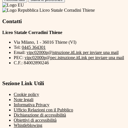
Liceo Statale Corradini Thiene
Contatti
Liceo Statale Corradini Thiene
Via Milano, 1 - 36016 Thiene (VI)
Tel:
0445 364301
Email:
vipc02000p@istruzione.it
Link per inviare una mail
PEC:
vipc02000p@pec.istruzione.it
Link per inviare una mail
C.F.: 84002890246
Sezione Link Utili
Cookie policy
Note legali
Informativa Privacy
Ufficio Relazioni con il Pubblico
Dichiarazione di accessibilità
Obiettivi di accessibilità
Whistleblowing