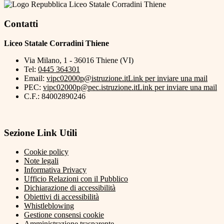
Liceo Statale Corradini Thiene
Contatti
Liceo Statale Corradini Thiene
Via Milano, 1 - 36016 Thiene (VI)
Tel:
0445 364301
Email:
vipc02000p@istruzione.it
Link per inviare una mail
PEC:
vipc02000p@pec.istruzione.it
Link per inviare una mail
C.F.: 84002890246
Sezione Link Utili
Cookie policy
Note legali
Informativa Privacy
Ufficio Relazioni con il Pubblico
Dichiarazione di accessibilità
Obiettivi di accessibilità
Whistleblowing
Gestione consensi cookie
Amministrazione trasparente