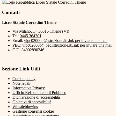
Liceo Statale Corradini Thiene
Contatti
Liceo Statale Corradini Thiene
Via Milano, 1 - 36016 Thiene (VI)
Tel:
0445 364301
Email:
vipc02000p@istruzione.it
Link per inviare una mail
PEC:
vipc02000p@pec.istruzione.it
Link per inviare una mail
C.F.: 84002890246
Sezione Link Utili
Cookie policy
Note legali
Informativa Privacy
Ufficio Relazioni con il Pubblico
Dichiarazione di accessibilità
Obiettivi di accessibilità
Whistleblowing
Gestione consensi cookie
Amministrazione trasparente